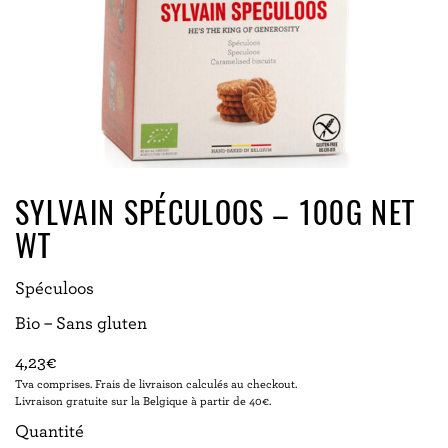
SYLVAIN SPÉCULOOS – 100G NET
WT
Spéculoos
Bio – Sans gluten
4,23
€
Tva comprises. Frais de livraison calculés au checkout.
Livraison gratuite sur la Belgique à partir de 40€.
Quantité