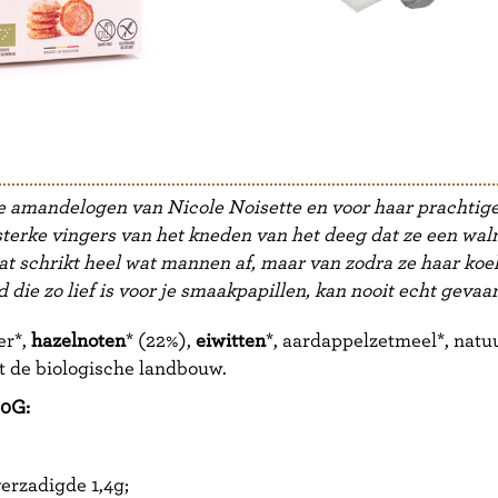
e amandelogen van Nicole Noisette en voor haar prachtige
n sterke vingers van het kneden van het deeg dat ze een wa
at schrikt heel wat mannen af, maar van zodra ze haar koek
die zo lief is voor je smaakpapillen, kan nooit echt gevaarl
er*,
hazelnoten
* (22%),
eiwitten
*, aardappelzetmeel*, natuu
t de biologische landbouw.
0G:
erzadigde 1,4g;