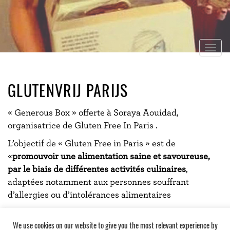
Togg
navig
GLUTENVRIJ PARIJS
« Generous Box » offerte à Soraya Aouidad,
organisatrice de Gluten Free In Paris .
L’objectif de « Gluten Free in Paris » est de
«
promouvoir une alimentation saine et savoureuse,
par le biais de différentes activités culinaires
,
adaptées notamment aux personnes souffrant
d’allergies ou d’intolérances alimentaires
http://www.glutenfreeinparis.com/
We use cookies on our website to give you the most relevant experience by