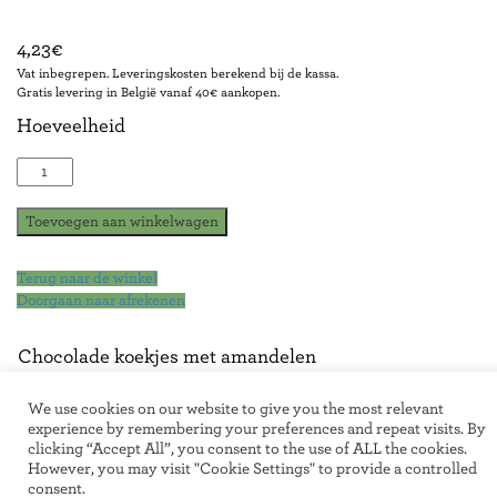
4,23
€
Vat inbegrepen. Leveringskosten berekend bij de kassa.
Gratis levering in België vanaf 40€ aankopen.
Hoeveelheid
Chocolate
Kid
-
Toevoegen aan winkelwagen
100g
Net
Wt
Terug naar de winkel
-
Doorgaan naar afrekenen
Verlaagd
suikergehalte*
Chocolade koekjes met amandelen
aantal
We use cookies on our website to give you the most relevant
experience by remembering your preferences and repeat visits. By
clicking “Accept All”, you consent to the use of ALL the cookies.
However, you may visit "Cookie Settings" to provide a controlled
consent.