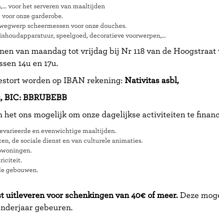
,… voor het serveren van maaltijden
t voor onze garderobe.
,wegwerp scheermessen voor onze douches.
shoudapparatuur, speelgoed, decoratieve voorwerpen,…
en van maandag tot vrijdag bij Nr 118 van de Hoogstraat 
ssen 14u en 17u.
stort worden op IBAN rekening:
Nativitas asbl,
2,
BIC: BBRUBEBB
t ons mogelijk om onze dagelijkse activiteiten te financ
evarieerde en evenwichtige maaltijden.
en, de sociale dienst en van culturele animaties.
towoningen.
iciteit.
de gebouwen.
t uitleveren voor
schenkingen van 40€ of meer.
Deze mogen
enderjaar gebeuren.