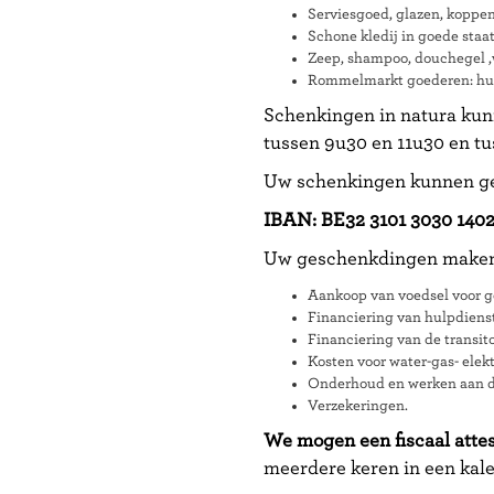
Serviesgoed, glazen, koppen
Schone kledij in goede staa
Zeep, shampoo, douchegel 
Rommelmarkt goederen: hui
Schenkingen in natura kunn
tussen 9u30 en 11u30 en tu
Uw schenkingen kunnen ge
IBAN:
BE32 3101 3030 140
Uw geschenkdingen maken he
Aankoop van voedsel voor g
Financiering van hulpdienst
Financiering van de transi
Kosten voor water-gas- elektr
Onderhoud en werken aan 
Verzekeringen.
We mogen een fiscaal attes
meerdere keren in een kal